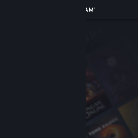
Sign in
Gedung
Komuniti
Tentang
Sokongan
Ubah bahasa
Dapatkan Steam Mobile App
Lihat laman web desktop