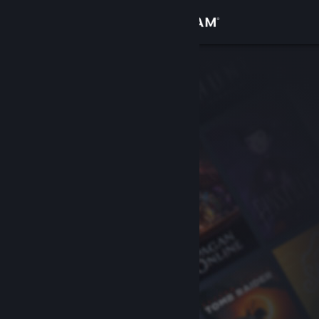
Sign in
Gedung
Komuniti
Tentang
Sokongan
Ubah bahasa
Dapatkan Steam Mobile App
Lihat laman web desktop