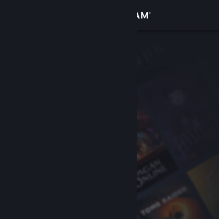
Sign in
Gedung
Komuniti
Tentang
Sokongan
Ubah bahasa
Dapatkan Steam Mobile App
Lihat laman web desktop