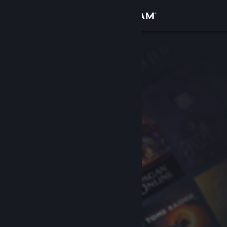
Sign in
Gedung
Komuniti
Tentang
Sokongan
Ubah bahasa
Dapatkan Steam Mobile App
Lihat laman web desktop