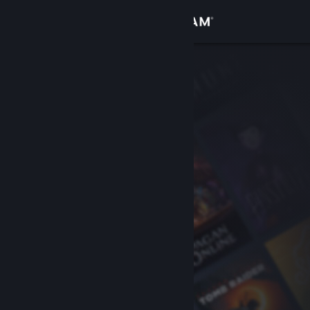
Sign in
Gedung
Komuniti
Tentang
Sokongan
Ubah bahasa
Dapatkan Steam Mobile App
Lihat laman web desktop