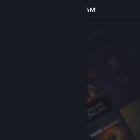
Sign in
Gedung
Komuniti
Tentang
Sokongan
Ubah bahasa
Dapatkan Steam Mobile App
Lihat laman web desktop