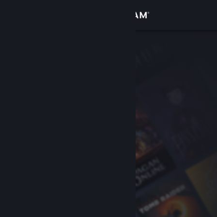
Sign in
Gedung
Komuniti
Tentang
Sokongan
Ubah bahasa
Dapatkan Steam Mobile App
Lihat laman web desktop