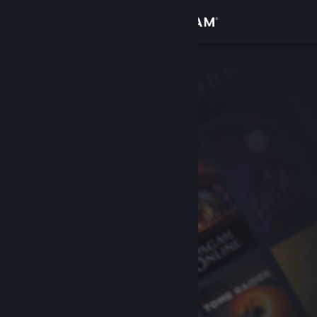
Sign in
Gedung
Komuniti
Tentang
Sokongan
Ubah bahasa
Dapatkan Steam Mobile App
Lihat laman web desktop