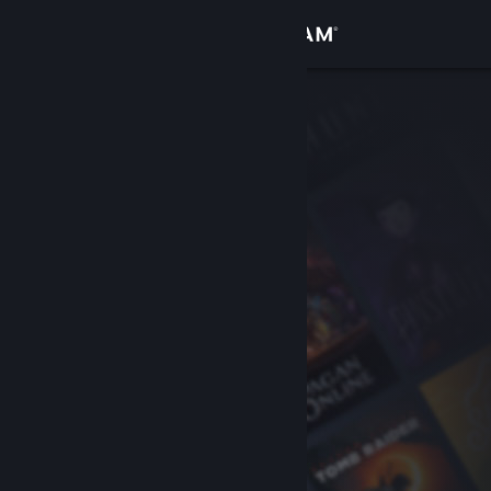
Sign in
Gedung
Komuniti
Tentang
Sokongan
Ubah bahasa
Dapatkan Steam Mobile App
Lihat laman web desktop