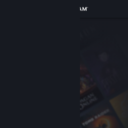
Sign in
Gedung
Komuniti
Tentang
Sokongan
Ubah bahasa
Dapatkan Steam Mobile App
Lihat laman web desktop