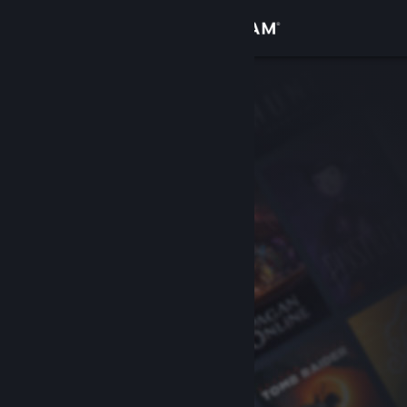
Sign in
Gedung
Komuniti
Tentang
Sokongan
Ubah bahasa
Dapatkan Steam Mobile App
Lihat laman web desktop