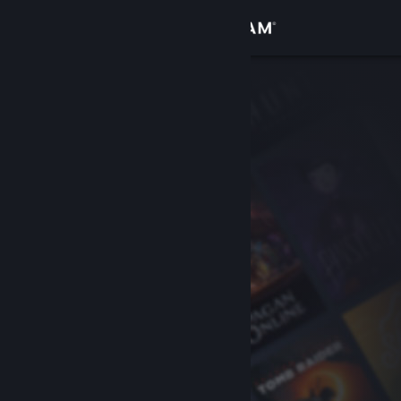
Sign in
Gedung
Komuniti
Tentang
Sokongan
Ubah bahasa
Dapatkan Steam Mobile App
Lihat laman web desktop