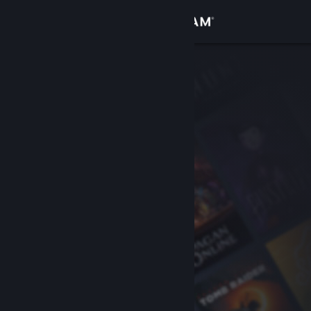
Sign in
Gedung
Komuniti
Tentang
Sokongan
Ubah bahasa
Dapatkan Steam Mobile App
Lihat laman web desktop