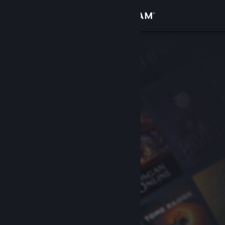
Sign in
Gedung
Komuniti
Tentang
Sokongan
Ubah bahasa
Dapatkan Steam Mobile App
Lihat laman web desktop