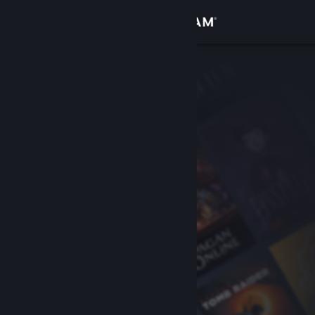
Sign in
Gedung
Komuniti
Tentang
Sokongan
Ubah bahasa
Dapatkan Steam Mobile App
Lihat laman web desktop