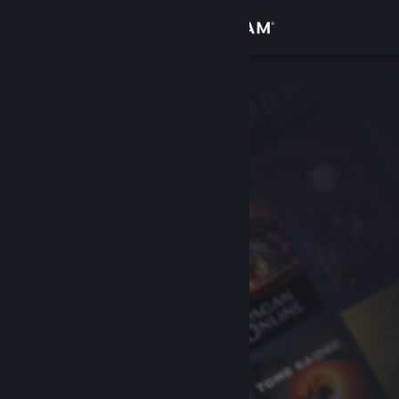
Sign in
Gedung
Komuniti
Tentang
Sokongan
Ubah bahasa
Dapatkan Steam Mobile App
Lihat laman web desktop