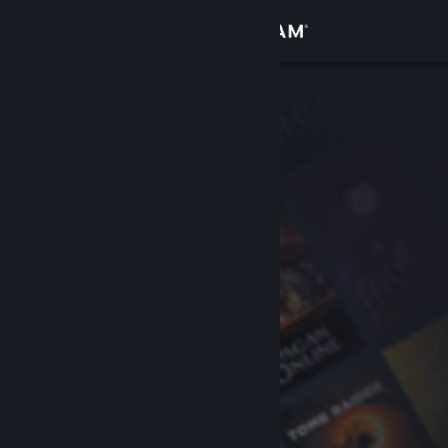
Sign in
Gedung
Komuniti
Tentang
Sokongan
Ubah bahasa
Dapatkan Steam Mobile App
Lihat laman web desktop