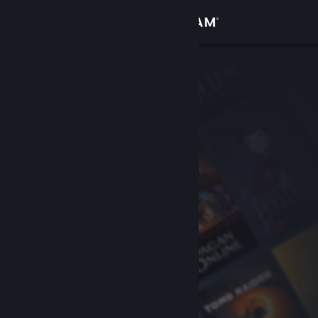
Sign in
Gedung
Komuniti
Tentang
Sokongan
Ubah bahasa
Dapatkan Steam Mobile App
Lihat laman web desktop