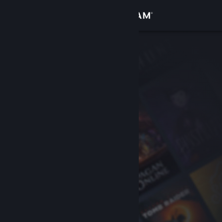
Sign in
Gedung
Komuniti
Tentang
Sokongan
Ubah bahasa
Dapatkan Steam Mobile App
Lihat laman web desktop