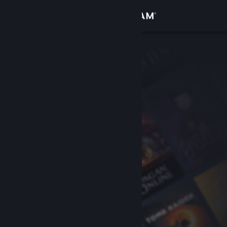
Sign in
Gedung
Komuniti
Tentang
Sokongan
Ubah bahasa
Dapatkan Steam Mobile App
Lihat laman web desktop