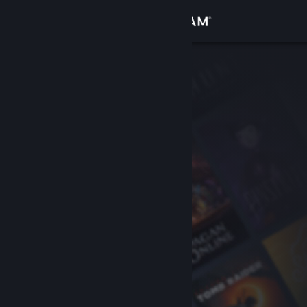
Sign in
Gedung
Komuniti
Tentang
Sokongan
Ubah bahasa
Dapatkan Steam Mobile App
Lihat laman web desktop