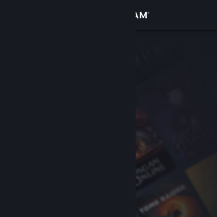
Sign in
Gedung
Komuniti
Tentang
Sokongan
Ubah bahasa
Dapatkan Steam Mobile App
Lihat laman web desktop