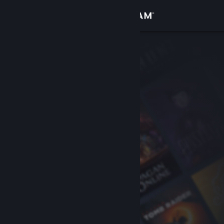
Sign in
Gedung
Komuniti
Tentang
Sokongan
Ubah bahasa
Dapatkan Steam Mobile App
Lihat laman web desktop