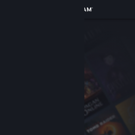
Sign in
Gedung
Komuniti
Tentang
Sokongan
Ubah bahasa
Dapatkan Steam Mobile App
Lihat laman web desktop