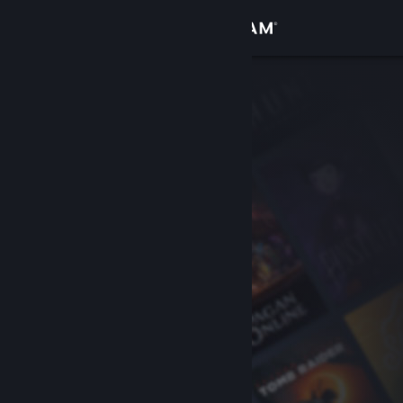
Sign in
Gedung
Komuniti
Tentang
Sokongan
Ubah bahasa
Dapatkan Steam Mobile App
Lihat laman web desktop