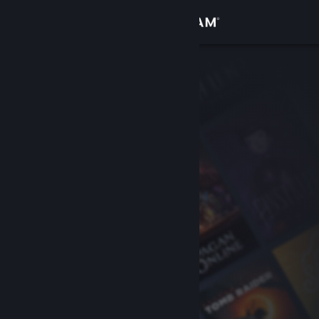
Sign in
Gedung
Komuniti
Tentang
Sokongan
Ubah bahasa
Dapatkan Steam Mobile App
Lihat laman web desktop