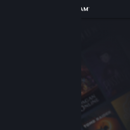
Sign in
Gedung
Komuniti
Tentang
Sokongan
Ubah bahasa
Dapatkan Steam Mobile App
Lihat laman web desktop