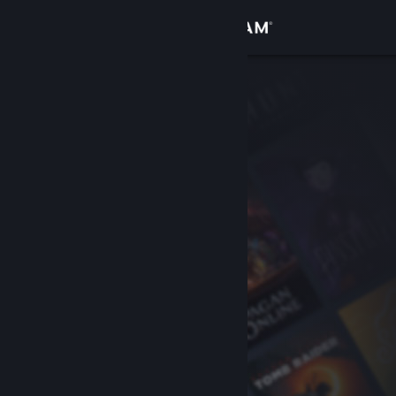
Sign in
Gedung
Komuniti
Tentang
Sokongan
Ubah bahasa
Dapatkan Steam Mobile App
Lihat laman web desktop