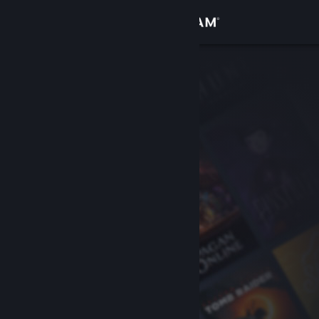
Sign in
Gedung
Komuniti
Tentang
Sokongan
Ubah bahasa
Dapatkan Steam Mobile App
Lihat laman web desktop