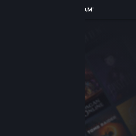
Sign in
Gedung
Komuniti
Tentang
Sokongan
Ubah bahasa
Dapatkan Steam Mobile App
Lihat laman web desktop