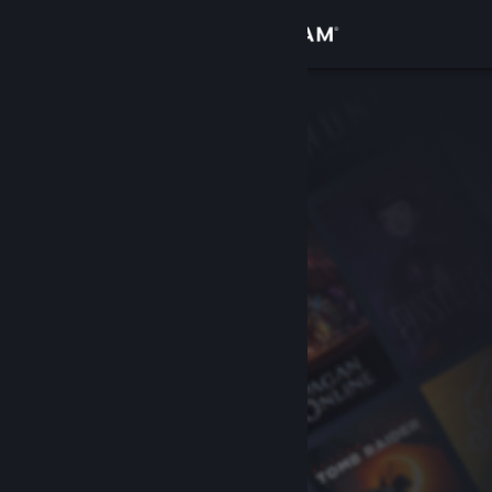
Sign in
Gedung
Komuniti
Tentang
Sokongan
Ubah bahasa
Dapatkan Steam Mobile App
Lihat laman web desktop