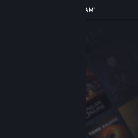
Sign in
Gedung
Komuniti
Tentang
Sokongan
Ubah bahasa
Dapatkan Steam Mobile App
Lihat laman web desktop