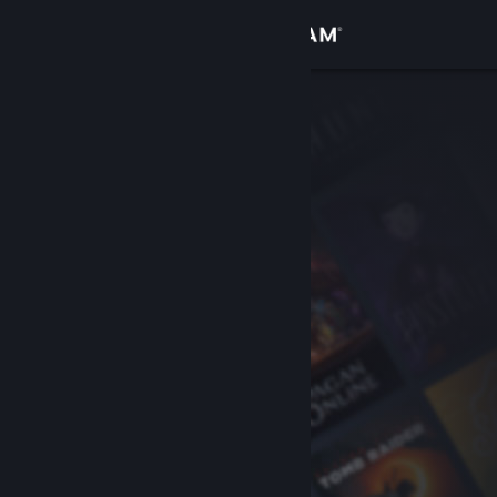
Sign in
Gedung
Komuniti
Tentang
Sokongan
Ubah bahasa
Dapatkan Steam Mobile App
Lihat laman web desktop