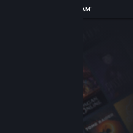
Sign in
Gedung
Komuniti
Tentang
Sokongan
Ubah bahasa
Dapatkan Steam Mobile App
Lihat laman web desktop