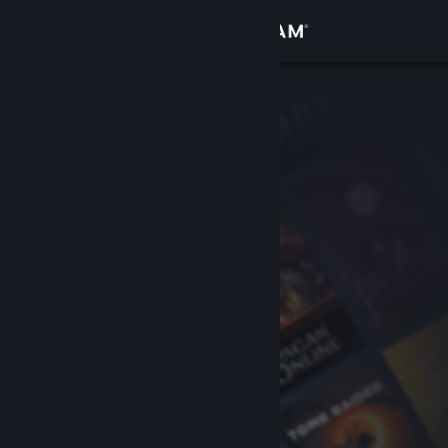
Sign in
Gedung
Komuniti
Tentang
Sokongan
Ubah bahasa
Dapatkan Steam Mobile App
Lihat laman web desktop