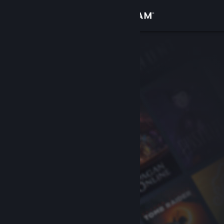
Sign in
Gedung
Komuniti
Tentang
Sokongan
Ubah bahasa
Dapatkan Steam Mobile App
Lihat laman web desktop