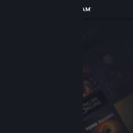
Sign in
Gedung
Komuniti
Tentang
Sokongan
Ubah bahasa
Dapatkan Steam Mobile App
Lihat laman web desktop