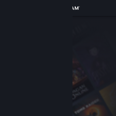
Sign in
Gedung
Komuniti
Tentang
Sokongan
Ubah bahasa
Dapatkan Steam Mobile App
Lihat laman web desktop