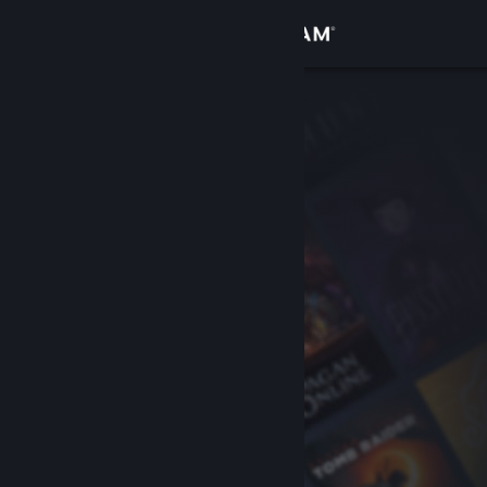
Sign in
Gedung
Komuniti
Tentang
Sokongan
Ubah bahasa
Dapatkan Steam Mobile App
Lihat laman web desktop