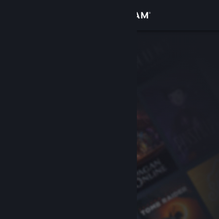
Sign in
Gedung
Komuniti
Tentang
Sokongan
Ubah bahasa
Dapatkan Steam Mobile App
Lihat laman web desktop