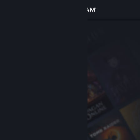
Sign in
Gedung
Komuniti
Tentang
Sokongan
Ubah bahasa
Dapatkan Steam Mobile App
Lihat laman web desktop