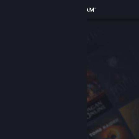
Sign in
Gedung
Komuniti
Tentang
Sokongan
Ubah bahasa
Dapatkan Steam Mobile App
Lihat laman web desktop