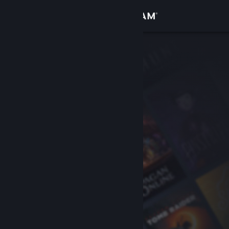
Sign in
Gedung
Komuniti
Tentang
Sokongan
Ubah bahasa
Dapatkan Steam Mobile App
Lihat laman web desktop