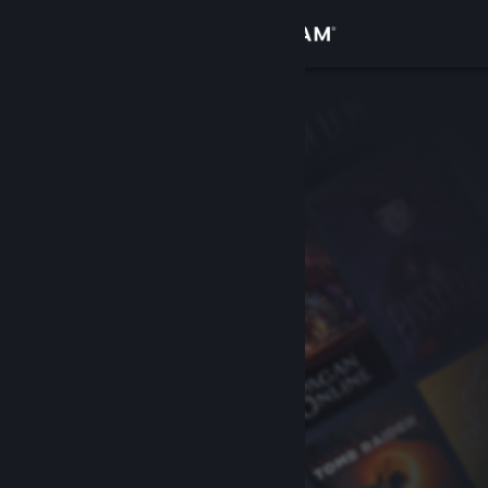
Sign in
Gedung
Komuniti
Tentang
Sokongan
Ubah bahasa
Dapatkan Steam Mobile App
Lihat laman web desktop