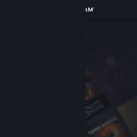
Sign in
Gedung
Komuniti
Tentang
Sokongan
Ubah bahasa
Dapatkan Steam Mobile App
Lihat laman web desktop