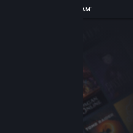
Sign in
Gedung
Komuniti
Tentang
Sokongan
Ubah bahasa
Dapatkan Steam Mobile App
Lihat laman web desktop