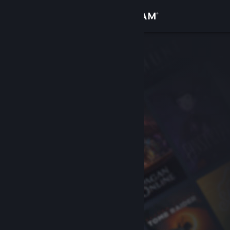
Sign in
Gedung
Komuniti
Tentang
Sokongan
Ubah bahasa
Dapatkan Steam Mobile App
Lihat laman web desktop