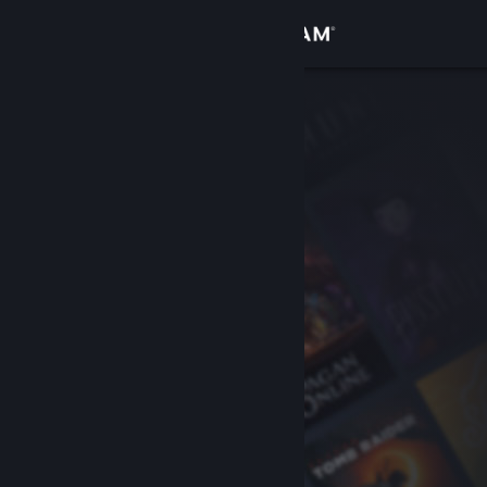
Sign in
Gedung
Komuniti
Tentang
Sokongan
Ubah bahasa
Dapatkan Steam Mobile App
Lihat laman web desktop