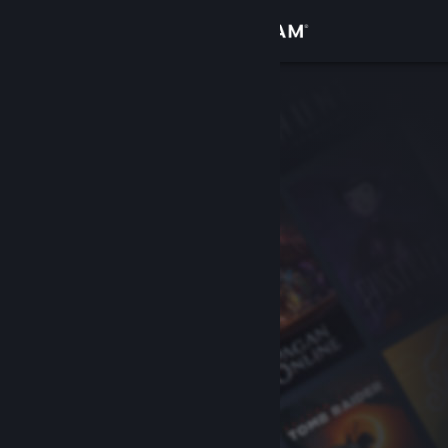
Sign in
Gedung
Komuniti
Tentang
Sokongan
Ubah bahasa
Dapatkan Steam Mobile App
Lihat laman web desktop