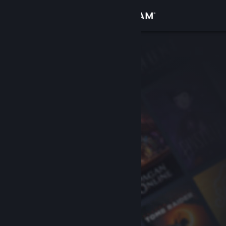
Sign in
Gedung
Komuniti
Tentang
Sokongan
Ubah bahasa
Dapatkan Steam Mobile App
Lihat laman web desktop